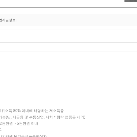
업자금정보
|
 중위소득 80% 이내에 해당하는 저소득층
종 가능(단, 사금융 및 부동산업, 사치＊향략 업종은 제외)
 2천만원 ~ 5천만원 이내
%
월 ~ 60개월 원리금균등분할상환