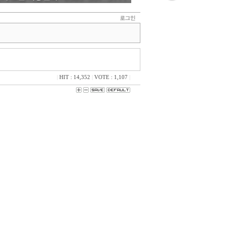
|
HIT : 14,352
|
VOTE : 1,107
|